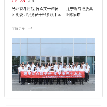
06-25
2026
见证奋斗历程 传承实干精神——辽宁近海控股集
团党委组织党员干部参观中国工业博物馆
了解更多