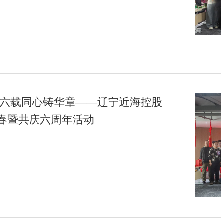
 六载同心铸华章——辽宁近海控股
春暨共庆六周年活动