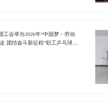
工会举办2026年“中国梦・劳动
党走 团结奋斗新征程”职工乒乓球比