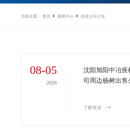
当前位置：
首页
新闻中心
信息公示公告
08-05
沈阳旭阳中冶座
司周边杨树出售
2026
了解更多