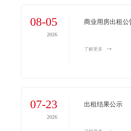
08-05
商业用房出租公
2026
了解更多
07-23
出租结果公示
2026