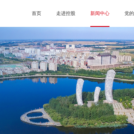
首页
走进控股
新闻中心
党的