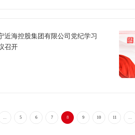
宁近海控股集团有限公司党纪学习
议召开
...
5
6
7
8
9
10
11
...