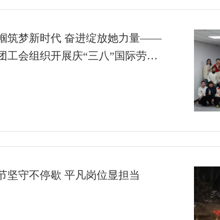
帼筑梦新时代 奋进绽放她力量——
团工会组织开展庆“三八”国际劳动
节坚守不停歇 平凡岗位显担当