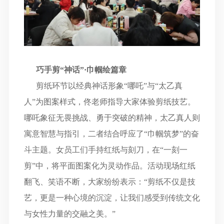
巧手剪
“神话”·巾帼绘篇章
剪纸环节以经典神话形象
“
哪吒
”
与
“
太乙真
人
”
为图案样式，佟老师指导大家体验剪纸技艺。
哪吒象征无畏挑战、勇于突破的精神，太乙真人则
寓意智慧与指引，二者结合呼应了
“
巾帼筑梦
”
的奋
斗主题。女员工们手持红纸与刻刀，在
“
一刻一
剪
”
中，将平面图案化为灵动作品。活动现场红纸
翻飞、笑语不断，大家纷纷表示：
“
剪纸不仅是技
艺，更是一种心境的沉淀，让我们感受到传统文化
与女性力量的交融之美。
”