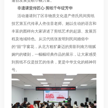
蓬勃发展贡献巾帼力量。
非遗课堂传匠心
·剪纸千年绽芳华
活动邀请到了区非物质文化遗产佟氏民间剪纸
技艺第五代传承人佟佳音老师。她以生动的语言和
丰富的图样向大家讲述了剪纸艺术的起源、发展历
程及地域特色。从汉代纸张发明到民间婚俗中
的
“
囍
”
字窗花，从北方粗犷豪迈的剪影到南方细腻
婉约的镂刻，一幅幅经典作品的展示，让大家感受
到剪纸不仅是技艺的传承，更是中华文化的精神符
号。