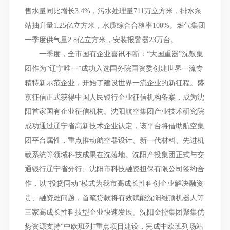
售水量同比增长3.4%，污水处理量711万立方米，排水泵
站抽升量1.25亿立方米，水质综合合格率100%。燃气集团
一季度供气量2.8亿立方米，安装报警器23万台。
一季度，全市国有企业喜讯不断：“大国重器”沈鼓集
团作为“辽宁唯一”成功入选国务院国资委创建世界一流专
精特新示范企业，开始了建设世界一流企业的新征程。盛
京征信正式获得中国人民银行企业征信机构备案，成为沈
阳首家国有企业征信机构。沈阳航空集团产业技术研究院
成功通过辽宁省高新技术企业认定，该平台将借助航空集
团平台属性，重点推动航空器设计、新一代材料、先进机
载系统等领域科技成果在沈落地。沈阳产投集团正式与交
通银行辽宁省分行、沈阳市科技融资担保有限公司签约合
作，以“投贷同动”模式为我市高成长性科创企业解决融资
贵、融资难问题，首笔贷款将有效赋能沈阳维顶机器人等
三家高成长性科技型企业快速发展。沈阳金控集团聚集优
势资源支持“中欧班列”重点项目建设，完成中欧班列场站