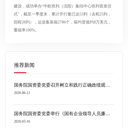
建设，成功举办“中欧班列（沈阳）集结中心班列首发仪
式”，截至一季度末，累计开行量已达53列（去程25列，
回程28列），运送集装箱2786个，箱均货值约8万美元，
重箱率100%。
推荐新闻
国务院国资委党委召开树立和践行正确政绩观学习教育督导组工作座谈会暨第二批督导工作部署会
2026-06-12
国务院国资委党委举行《国有企业领导人员廉洁从业规定》专题学习 推动干净担当廉洁从业 为做强做优做大国有企业和国有资本提供坚强保障
2026-05-16