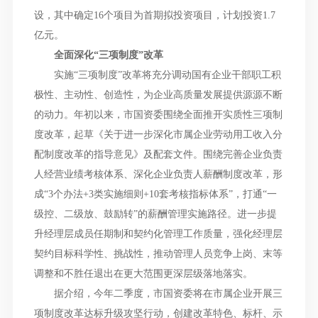
设，其中确定16个项目为首期拟投资项目，计划投资1.7
亿元。
全面深化“三项制度”改革
实施“三项制度”改革将充分调动国有企业干部职工积
极性、主动性、创造性，为企业高质量发展提供源源不断
的动力。年初以来，市国资委围绕全面推开实质性三项制
度改革，起草《关于进一步深化市属企业劳动用工收入分
配制度改革的指导意见》及配套文件。围绕完善企业负责
人经营业绩考核体系、深化企业负责人薪酬制度改革，形
成“3个办法+3类实施细则+10套考核指标体系”，打通“一
级控、二级放、鼓励转”的薪酬管理实施路径。进一步提
升经理层成员任期制和契约化管理工作质量，强化经理层
契约目标科学性、挑战性，推动管理人员竞争上岗、末等
调整和不胜任退出在更大范围更深层级落地落实。
据介绍，今年二季度，市国资委将在市属企业开展三
项制度改革达标升级攻坚行动，创建改革特色、标杆、示