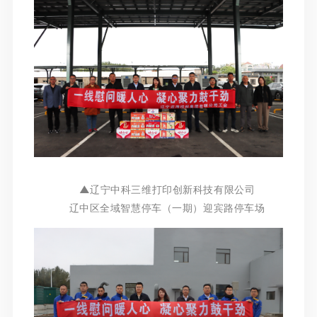
▲
辽宁中科三维打印创新科技有限公司
辽中区全域智慧停车（一期）迎宾路停车场