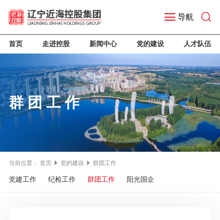
导航
首页
走进控股
新闻中心
党的建设
人才队伍
群团工作
当前位置：
首页
党的建设
群团工作
党建工作
纪检工作
群团工作
阳光国企