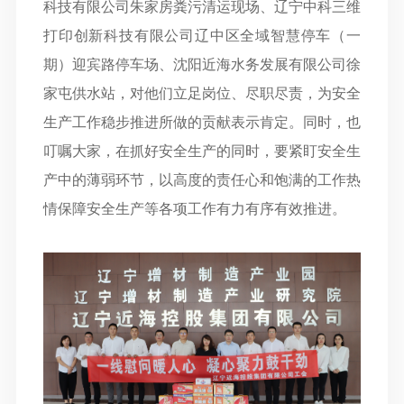
科技有限公司朱家房粪污清运现场、
辽宁中科三维
打印创新科技有限公司辽中区全域智慧停车（一
期）迎宾路停车场、沈阳近海水务发展有限公司徐
家屯供水站，对他们立足岗位、尽职尽责，为安全
生产工作稳步推进所做的贡献表示肯定。同时，也
叮嘱大家，在抓好安全生产的同时，要紧盯安全生
产中的薄弱环节，以高度的责任心和饱满的工作热
情保障安全生产等各项工作有力有序有效推进。