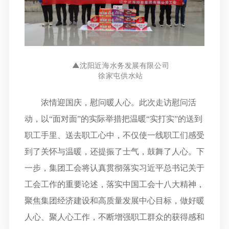
▲
沈阳近海水务发展有限公司
徐家屯供水站
浓情迎国庆，慰问暖人心。此次走访慰问活
动，以
“
面对面
”
的实际举措把温暖
“
实打实
”
的送到
职工手里、送去职工心中，不仅使一线职工们感受
到了关怀与温暖，还提振了士气，鼓舞了人心。下
一步，集团工会将认真贯彻落实习近平总书记关于
工会工作的重要论述，落实中国工会十八大精神，
聚焦集团经济建设和高质量发展中心目标，做好暖
人心、聚人心工作，不断增强职工群众的获得感和