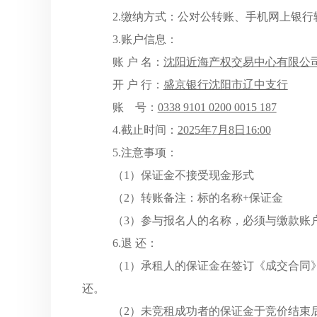
2.缴纳方式：公对公转账、手机网上银行
3.账户信息：
账
户
名：
沈阳近海产权交易中心有限公
开
户
行：
盛京银行沈阳市辽中支行
账
号：
0338 9101 0200 0015 187
4.截止时间：
202
5
年
7
月
8
日
16:00
5.注意事项：
（
1）保证金不接受现金形式
（
2）转账备注：
标的名称
+保证金
（
3）参与报名人的名称，必须与缴款账
6.退 还：
（
1）
承租人
的保证金在签订《成交合同
还。
（
2）未竞
租
成功者的保证金于竞价结束