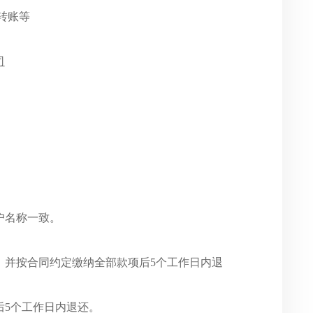
转账等
司
户名称一致。
》并按合同约定缴纳全部款项后
5个工作日内退
后
5个工作日内退还
。