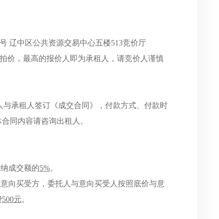
8号 辽中区公共资源交易中心五楼513竞价厅
起拍价，最高的报价人即为承租人，请竞价人谨慎
人与承租人签订《成交合同》，付款方式、付款时
体合同内容请咨询出租人。
缴纳成交额的
5
%
。
件的意向买受方，委托人与意向买受人按照底价与意
费
500元
。