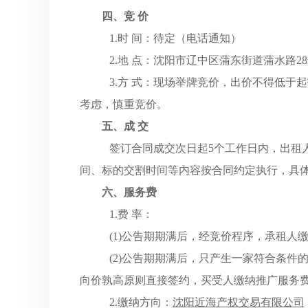
四、竞
价
1.时 间：待定（电话通知）
2.地 点：沈阳市辽中区蒲东街道蒲水路2
3.方 式：现场举牌竞价，出价不得低于
考虑，慎重竞价。
五、成
交
签订合同成交次日起
5个工作日内，
出租
间、标的交割时间等内容按合同约定执行，具
六、服务费
1.费 率：
(1)公告期期满后，经竞价程序，承租人
(2)公告期期满后，只产生一家符合条
向价孰高原则直接签约，买受人缴纳推广服务
2.缴纳方向：
沈阳近海产权交易有限公司