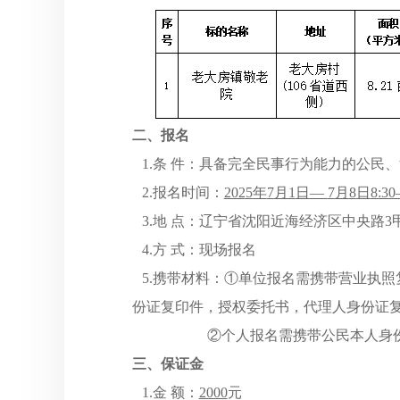
二、报名
1.条 件：具备完全民事行为能力的公民
2.报名时间：
202
5
年
7
月
1
日
—
7
月
8
日
8:3
3.地 点：辽宁省沈阳近海经济区中央路
4.方 式：现场报名
5.携带材料：①单位报名需携带营业执
份证复印件，授权委托书，代理人身份证
②个人报名需携带公民本人身份证
三、保证金
1.金 额：
2000
元