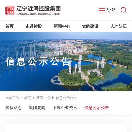
导航
首页
走进控股
新闻中心
党的建设
人才队伍
信息公示公告
当前位置：
首页
新闻中心
信息公示公告
国资动态
集团要闻
下属企业资讯
信息公示公告