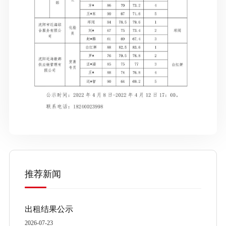
推荐新闻
出租结果公示
2026-07-23