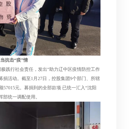
当抗击“疫”情
极践行社会责任，发出“助力辽中区疫情防控工作
捐活动。截至1月27日，控股集团9个部门、所辖
额57015元。募捐到的全部款项 已统一汇入“沈阳
挥部统一调配使用。