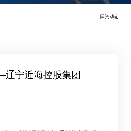
国资动态
—辽宁近海控股集团