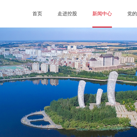
首页
走进控股
新闻中心
党的