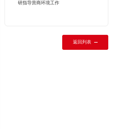
研指导营商环境工作
返回列表