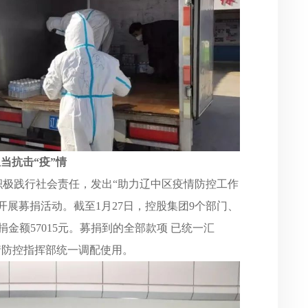
当抗击“疫”情
极践行社会责任，发出“助力辽中区疫情防控工作
展募捐活动。截至1月27日，控股集团9个部门、
捐金额57015元。募捐到的全部款项 已统一汇
情防控指挥部统一调配使用。