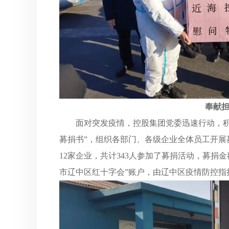
奉献担
面对突发疫情，控股集团党委迅速行动，积
募捐书”，组织各部门、各级企业全体员工开展募
12家企业，共计343人参加了募捐活动，募捐金
市辽中区红十字会”账户，由辽中区疫情防控指