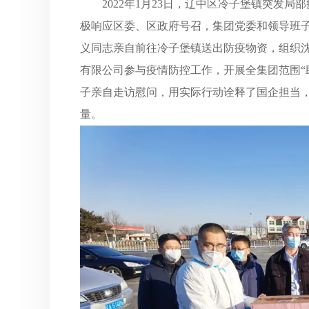
2022年1月23日，辽中区冷子堡镇突发
极响应区委、区政府号召，集团党委和领导班
义同志亲自前往冷子堡镇送出防疫物资，组织
有限公司参与疫情防控工作，开展全集团范围“
子亲自走访慰问，用实际行动诠释了国企担当
量。